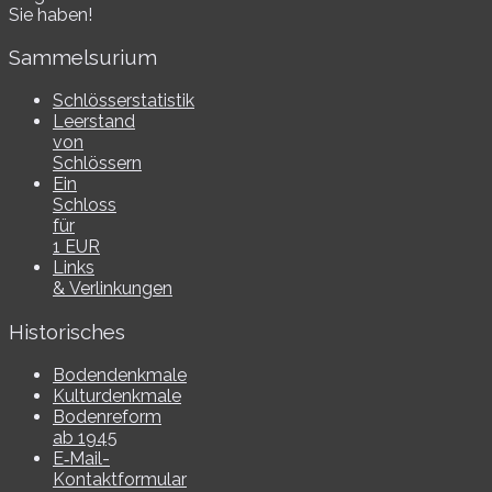
Sie haben!
Sammelsurium
Schlösserstatistik
Leerstand
von
Schlössern
Ein
Schloss
für
1 EUR
Links
& Verlinkungen
Historisches
Bodendenkmale
Kulturdenkmale
Bodenreform
ab 1945
E‑Mail-​​
Kontaktformular