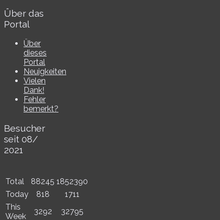
Über das
Portal
Über
dieses
Portal
Neuigkeiten
Vielen
Dank!
Fehler
bemerkt?
Besucher
seit 08/​
2021
Total
88245
1852390
Today
818
1711
This
3292
32795
Week