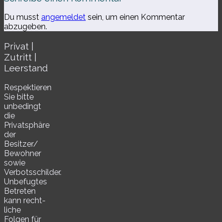
Du musst
angemeldet
sein, um einen Kommentar
abzugeben.
Privat |
Zutritt |
Leerstand
Respektieren
Sie bitte
unbe­dingt
die
Privatsphäre
der
Besitzer/​
Bewohner
sowie
Verbotsschilder.
Unbefugtes
Betreten
kann recht­
li­che
Folgen für