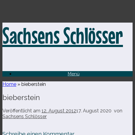
Zum
Sachsens Schlösser
Inhalt
springen
Menü
Home
»
bieberstein
bieberstein
Veröffentlicht am
12. August 2012
17. August 2020
von
Sachsens Schlösser
Schreibe einen Kommentar