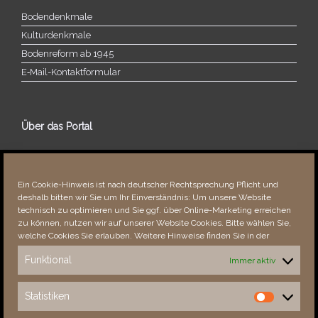
Bodendenkmale
Kulturdenkmale
Bodenreform ab 1945
E‑Mail-​​Kontaktformular
Über das Portal
Über dieses Portal
Neuigkeiten
Ein Cookie-Hinweis ist nach deutscher Rechtsprechung Pflicht und
Vielen Dank!
deshalb bitten wir Sie um Ihr Einverständnis: Um unsere Website
Fehler bemerkt?
technisch zu optimieren und Sie ggf. über Online-Marketing erreichen
zu können, nutzen wir auf unserer Website Cookies. Bitte wählen Sie,
welche Cookies Sie erlauben. Weitere Hinweise finden Sie in der
Funktional
Immer aktiv
Besucher seit 08/​2021
Statistiken
Statistiken
Total
87791
1851172