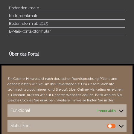
Bodendenkmale
Kulturdenkmale
Bodenreform ab 1945
E‑Mail-​​Kontaktformular
Über das Portal
Über dieses Portal
Neuigkeiten
Ein Cookie-Hinweis ist nach deutscher Rechtsprechung Pflicht und
Vielen Dank!
deshalb bitten wir Sie um Ihr Einverständnis: Um unsere Website
Fehler bemerkt?
technisch zu optimieren und Sie ggf. über Online-Marketing erreichen
zu können, nutzen wir auf unserer Website Cookies. Bitte wählen Sie,
welche Cookies Sie erlauben. Weitere Hinweise finden Sie in der
Funktional
Immer aktiv
Besucher seit 08/​2021
Statistiken
Statistiken
Total
88253
1852406