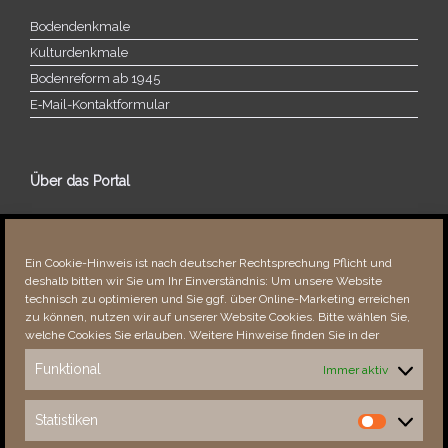
Bodendenkmale
Kulturdenkmale
Bodenreform ab 1945
E‑Mail-​​Kontaktformular
Über das Portal
Über dieses Portal
Neuigkeiten
Ein Cookie-Hinweis ist nach deutscher Rechtsprechung Pflicht und
Vielen Dank!
deshalb bitten wir Sie um Ihr Einverständnis: Um unsere Website
Fehler bemerkt?
technisch zu optimieren und Sie ggf. über Online-Marketing erreichen
zu können, nutzen wir auf unserer Website Cookies. Bitte wählen Sie,
welche Cookies Sie erlauben. Weitere Hinweise finden Sie in der
Funktional
Immer aktiv
Besucher seit 08/​2021
Statistiken
Statistiken
Total
89007
1857488