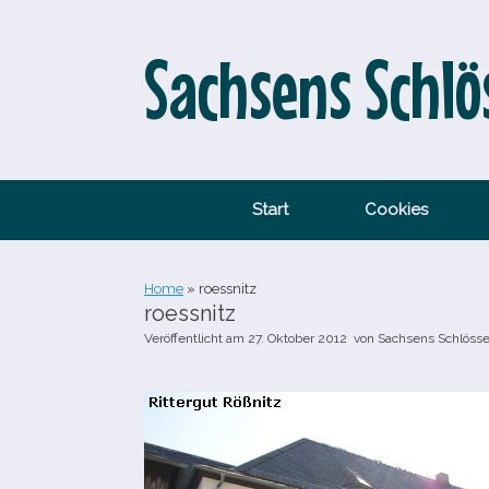
Zum
Inhalt
springen
Sachsens Schlö
Start
Cookies
Home
»
roessnitz
roessnitz
Veröffentlicht am
27. Oktober 2012
von
Sachsens Schlösse