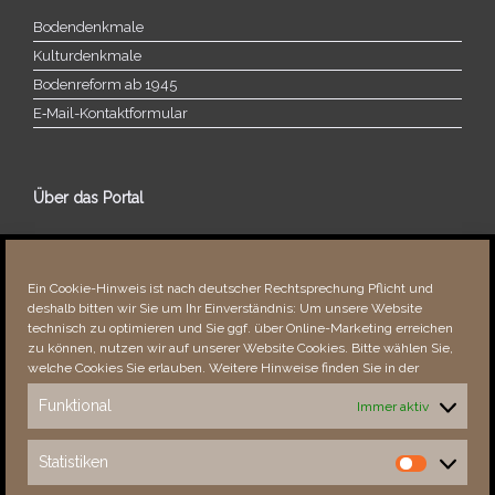
Bodendenkmale
Kulturdenkmale
Bodenreform ab 1945
E‑Mail-​​Kontaktformular
Über das Portal
Über dieses Portal
Neuigkeiten
Ein Cookie-Hinweis ist nach deutscher Rechtsprechung Pflicht und
Vielen Dank!
deshalb bitten wir Sie um Ihr Einverständnis: Um unsere Website
Fehler bemerkt?
technisch zu optimieren und Sie ggf. über Online-Marketing erreichen
zu können, nutzen wir auf unserer Website Cookies. Bitte wählen Sie,
welche Cookies Sie erlauben. Weitere Hinweise finden Sie in der
Funktional
Immer aktiv
Besucher seit 08/​2021
Statistiken
Statistiken
Total
88087
1851817