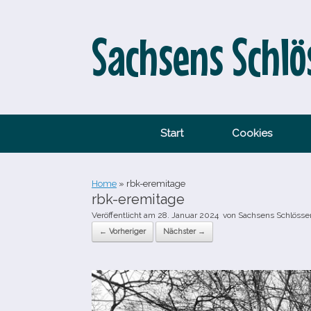
Zum
Inhalt
springen
Sachsens Schlö
Start
Cookies
Home
»
rbk-​eremitage
rbk-​eremitage
Veröffentlicht am
28. Januar 2024
von
Sachsens Schlösse
← Vorheriger
Nächster →