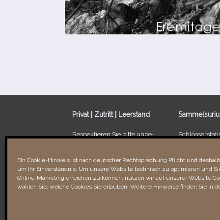
Privat | Zutritt | Leerstand
Sammelsuri
Respektieren Sie bitte unbe­
Schlösserstatis
dingt die Privatsphäre der
Leerstand von
Besitzer/​Bewohner sowie
Ein Schloss fü
Ein Cookie-Hinweis ist nach deutscher Rechtsprechung Pflicht und deshalb 
Verbotsschilder. Unbefugtes
um Ihr Einverständnis: Um unsere Website technisch zu optimieren und Sie
Betreten kann recht­li­che
Links & Verli
Online-Marketing erreichen zu können, nutzen wir auf unserer Website Coo
Folgen für Sie haben!
wählen Sie, welche Cookies Sie erlauben. Weitere Hinweise finden Sie in d