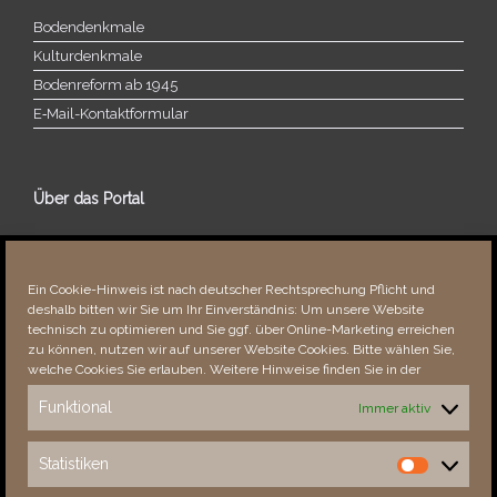
Bodendenkmale
Kulturdenkmale
Bodenreform ab 1945
E‑Mail-​​Kontaktformular
Über das Portal
Über dieses Portal
Neuigkeiten
Ein Cookie-Hinweis ist nach deutscher Rechtsprechung Pflicht und
Vielen Dank!
deshalb bitten wir Sie um Ihr Einverständnis: Um unsere Website
Fehler bemerkt?
technisch zu optimieren und Sie ggf. über Online-Marketing erreichen
zu können, nutzen wir auf unserer Website Cookies. Bitte wählen Sie,
welche Cookies Sie erlauben. Weitere Hinweise finden Sie in der
Funktional
Immer aktiv
Besucher seit 08/​2021
Statistiken
Statistiken
Total
88379
1852740