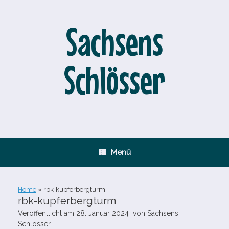
Zum
Inhalt
springen
Sachsens
Schlösser
Menü
Home
»
rbk-​kupferbergturm
rbk-​kupferbergturm
Veröffentlicht am
28. Januar 2024
von
Sachsens
Schlösser