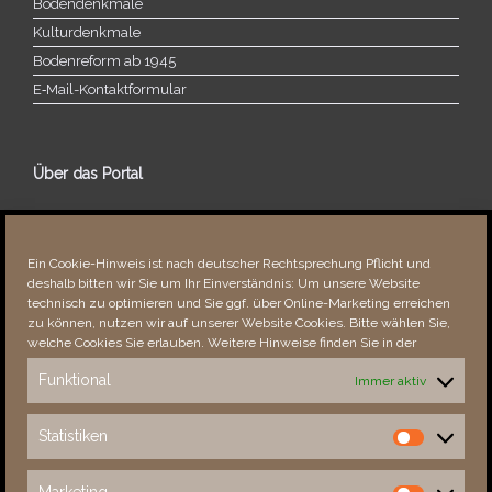
Bodendenkmale
Kulturdenkmale
Bodenreform ab 1945
E‑Mail-​​Kontaktformular
Über das Portal
Über dieses Portal
Neuigkeiten
Ein Cookie-Hinweis ist nach deutscher Rechtsprechung Pflicht und
Vielen Dank!
deshalb bitten wir Sie um Ihr Einverständnis: Um unsere Website
Fehler bemerkt?
technisch zu optimieren und Sie ggf. über Online-Marketing erreichen
zu können, nutzen wir auf unserer Website Cookies. Bitte wählen Sie,
welche Cookies Sie erlauben. Weitere Hinweise finden Sie in der
Funktional
Immer aktiv
Besucher seit 08/​2021
Statistiken
Statistiken
Total
88898
1855644
Today
436
686