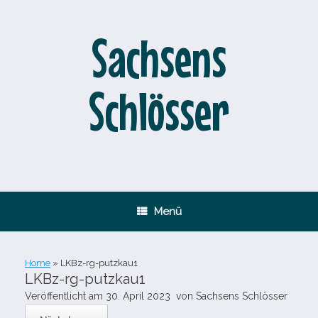
Zum
Inhalt
springen
Sachsens
Schlösser
Menü
Home
»
LKBz-​rg-​putzkau1
LKBz-​rg-​putzkau1
Veröffentlicht am
30. April 2023
von
Sachsens Schlösser