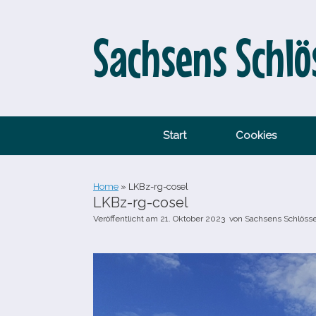
Zum
Inhalt
springen
Sachsens Schlö
Start
Cookies
Home
»
LKBz-​rg-​cosel
LKBz-​rg-​cosel
Veröffentlicht am
21. Oktober 2023
von
Sachsens Schlöss