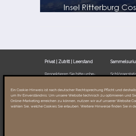
Privat | Zutritt | Leerstand
Sammelsuri
Respektieren Sie bitte unbe­
Schlösserstatis
dingt die Privatsphäre der
Leerstand von
Besitzer/​Bewohner sowie
Ein Schloss fü
Ein Cookie-Hinweis ist nach deutscher Rechtsprechung Pflicht und deshalb 
Verbotsschilder. Unbefugtes
um Ihr Einverständnis: Um unsere Website technisch zu optimieren und Sie
Betreten kann recht­li­che
Links & Verli
Online-Marketing erreichen zu können, nutzen wir auf unserer Website Coo
Folgen für Sie haben!
wählen Sie, welche Cookies Sie erlauben. Weitere Hinweise finden Sie in d