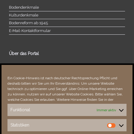
Bodendenkmale
Kulturdenkmale
Bodenreform ab 1945
E‑Mail-​​Kontaktformular
Über das Portal
Über dieses Portal
Neuigkeiten
Ein Cookie-Hinweis ist nach deutscher Rechtsprechung Pflicht und
Vielen Dank!
deshalb bitten wir Sie um Ihr Einverständnis: Um unsere Website
Fehler bemerkt?
technisch zu optimieren und Sie ggf. über Online-Marketing erreichen
zu können, nutzen wir auf unserer Website Cookies. Bitte wählen Sie,
welche Cookies Sie erlauben. Weitere Hinweise finden Sie in der
Funktional
Immer aktiv
Besucher seit 08/​2021
Statistiken
Statistiken
Total
88060
1850942