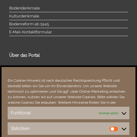
Bodendenkmale
Kulturdenkmale
Bodenreform ab 1945
E‑Mail-​​Kontaktformular
Über das Portal
Über dieses Portal
Neuigkeiten
Ein Cookie-Hinweis ist nach deutscher Rechtsprechung Pflicht und
Vielen Dank!
deshalb bitten wir Sie um Ihr Einverständnis: Um unsere Website
Fehler bemerkt?
technisch zu optimieren und Sie ggf. über Online-Marketing erreichen
zu können, nutzen wir auf unserer Website Cookies. Bitte wählen Sie,
welche Cookies Sie erlauben. Weitere Hinweise finden Sie in der
Funktional
Immer aktiv
Besucher seit 08/​2021
Statistiken
Statistiken
Total
88358
1852713