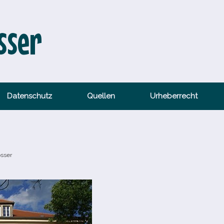
sser
Datenschutz
Quellen
Urheberrecht
össer