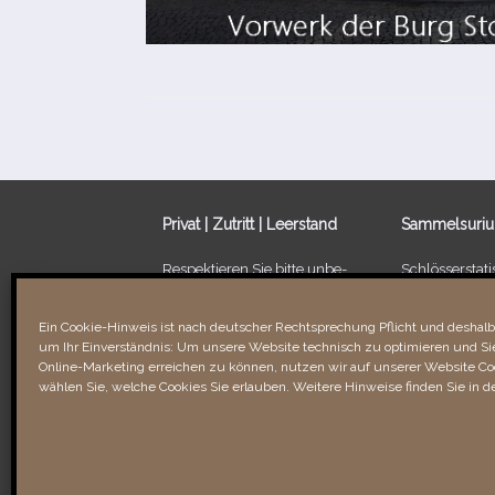
Privat | Zutritt | Leerstand
Sammelsuri
Respektieren Sie bitte unbe­
Schlösserstatis
dingt die Privatsphäre der
Leerstand von
Besitzer/​Bewohner sowie
Ein Schloss fü
Ein Cookie-Hinweis ist nach deutscher Rechtsprechung Pflicht und deshalb 
Verbotsschilder. Unbefugtes
um Ihr Einverständnis: Um unsere Website technisch zu optimieren und Sie
Betreten kann recht­li­che
Links & Verli
Online-Marketing erreichen zu können, nutzen wir auf unserer Website Coo
Folgen für Sie haben!
wählen Sie, welche Cookies Sie erlauben. Weitere Hinweise finden Sie in d