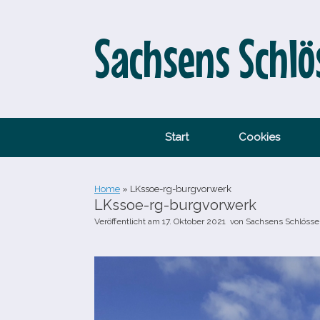
Zum
Inhalt
springen
Sachsens Schlö
Start
Cookies
Home
»
LKssoe-​rg-​burgvorwerk
LKssoe-​rg-​burgvorwerk
Veröffentlicht am
17. Oktober 2021
von
Sachsens Schlösse