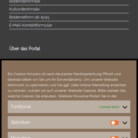
Bodendenkmale
Kulturdenkmale
Bodenreform ab 1945
E‑Mail-​​Kontaktformular
Über das Portal
Über dieses Portal
Neuigkeiten
Ein Cookie-Hinweis ist nach deutscher Rechtsprechung Pflicht und
Vielen Dank!
deshalb bitten wir Sie um Ihr Einverständnis: Um unsere Website
Fehler bemerkt?
technisch zu optimieren und Sie ggf. über Online-Marketing erreichen
zu können, nutzen wir auf unserer Website Cookies. Bitte wählen Sie,
welche Cookies Sie erlauben. Weitere Hinweise finden Sie in der
Funktional
Immer aktiv
Besucher seit 08/​2021
Statistiken
Statistiken
Total
87626
1849626
Today
43
45