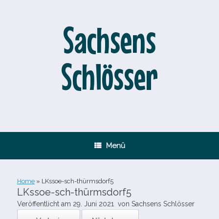
Zum
Inhalt
springen
Sachsens
Schlösser
Menü
Home
»
LKssoe-​sch-​thürmsdorf5
LKssoe-​sch-​thürmsdorf5
Veröffentlicht am
29. Juni 2021
von
Sachsens Schlösser