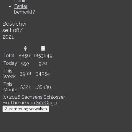
Dank!
Fehler
bemerkt?
Besucher
seit 08/​
2021
Total
88561
1853649
Today
593
970
This
3968
34054
Week
This
5321
135939
Month
(c) 2026 Sachsens Schlösser
Ein Theme von
SiteOrigin
Zustimmung verwalten