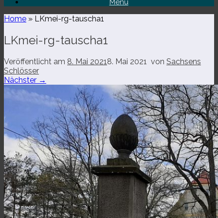
Menü
Home
»
LKmei-​rg-​tauscha1
LKmei-​rg-​tauscha1
Veröffentlicht am
8. Mai 2021
8. Mai 2021
von
Sachsens
Schlösser
Nächster →