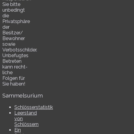
Sie bitte
unbe­dingt
die
Privatsphäre
der
Besitzer/​
Bewohner
sowie
Verbotsschilder.
Unbefugtes
Betreten
kann recht­
li­che
Folgen für
Sie haben!
Sammelsurium
Schlösserstatistik
Leerstand
von
Schlössern
Ein