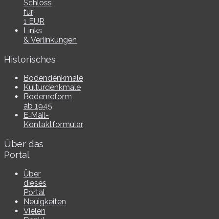
Schloss
für
1 EUR
Links
& Verlinkungen
Historisches
Bodendenkmale
Kulturdenkmale
Bodenreform
ab 1945
E‑Mail-​​
Kontaktformular
Über das
Portal
Über
dieses
Portal
Neuigkeiten
Vielen