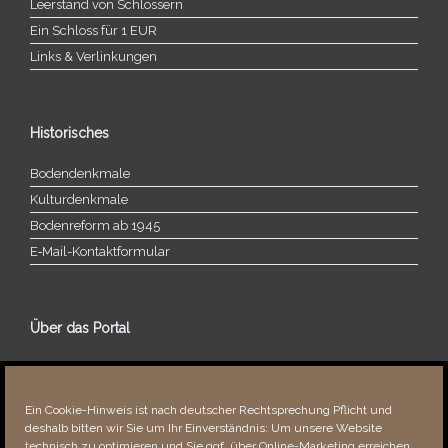
Leerstand von Schlössern
Ein Schloss für 1 EUR
Links & Verlinkungen
Historisches
Bodendenkmale
Kulturdenkmale
Bodenreform ab 1945
E‑Mail-​​Kontaktformular
Über das Portal
Über dieses Portal
Neuigkeiten
Ein Cookie-Hinweis ist nach deutscher Rechtsprechung Pflicht und
Vielen Dank!
deshalb bitten wir Sie um Ihr Einverständnis: Um unsere Website
Fehler bemerkt?
technisch zu optimieren und Sie ggf. über Online-Marketing erreichen