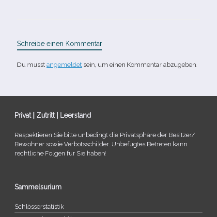
Schreibe einen Kommentar
Du musst
angemeldet
sein, um einen Kommentar abzugeben.
Privat | Zutritt | Leerstand
Respektieren Sie bitte unbe­dingt die Privatsphäre der Besitzer/​
Bewohner sowie Verbotsschilder. Unbefugtes Betreten kann
recht­li­che Folgen für Sie haben!
Sammelsurium
Schlösserstatistik