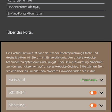
Kulturdenkmale
Bodenreform ab 1945
E‑Mail-​​Kontaktformular
Über das Portal
Über dieses Portal
Neuigkeiten
Ein Cookie-Hinweis ist nach deutscher Rechtsprechung Pflicht und
Vielen Dank!
deshalb bitten wir Sie um Ihr Einverständnis: Um unsere Website
Fehler bemerkt?
technisch zu optimieren und Sie ggf. über Online-Marketing erreichen
zu können, nutzen wir auf unserer Website Cookies. Bitte wählen Sie,
welche Cookies Sie erlauben. Weitere Hinweise finden Sie in der
Funktional
Immer aktiv
Besucher seit 08/​2021
Statistiken
Statistiken
Total
88729
1854379
Today
761
1700
Marketing
Marketing
This Week
4136
34784