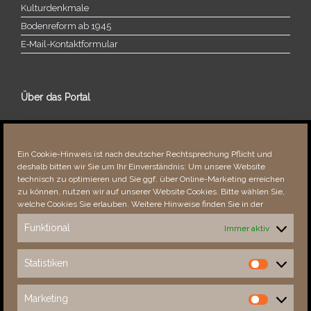
Kulturdenkmale
Bodenreform ab 1945
E‑Mail-​​Kontaktformular
Über das Portal
Über dieses Portal
Neuigkeiten
Ein Cookie-Hinweis ist nach deutscher Rechtsprechung Pflicht und
Vielen Dank!
deshalb bitten wir Sie um Ihr Einverständnis: Um unsere Website
Fehler bemerkt?
technisch zu optimieren und Sie ggf. über Online-Marketing erreichen
zu können, nutzen wir auf unserer Website Cookies. Bitte wählen Sie,
welche Cookies Sie erlauben. Weitere Hinweise finden Sie in der
Funktional
Immer aktiv
Besucher seit 08/​2021
Statistiken
Statistiken
Total
88912
1854984
Today
26
26
Marketing
Marketing
This Week
4319
35389