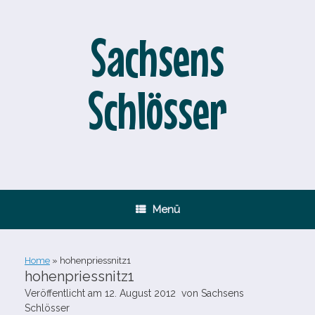
Zum
Inhalt
springen
Sachsens
Schlösser
Menü
Home
»
hohenpriessnitz1
hohenpriessnitz1
Veröffentlicht am
12. August 2012
von
Sachsens
Schlösser