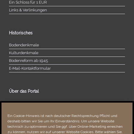
Ein Schloss für 1 EUR
Links & Verlinkungen
Historisches
Bodendenkmale
Kulturdenkmale
Bodenreform ab 1945
E‑Mail-​​Kontaktformular
Über das Portal
Über dieses Portal
Neuigkeiten
Ein Cookie-Hinweis ist nach deutscher Rechtsprechung Pflicht und
Vielen Dank!
deshalb bitten wir Sie um Ihr Einverständnis: Um unsere Website
Fehler bemerkt?
technisch zu optimieren und Sie ggf. über Online-Marketing erreichen
zu können, nutzen wir auf unserer Website Cookies. Bitte wählen Sie,