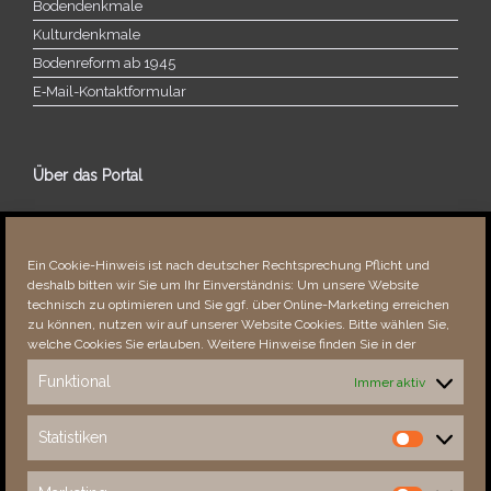
Bodendenkmale
Kulturdenkmale
Bodenreform ab 1945
E‑Mail-​​Kontaktformular
Über das Portal
Über dieses Portal
Neuigkeiten
Ein Cookie-Hinweis ist nach deutscher Rechtsprechung Pflicht und
Vielen Dank!
deshalb bitten wir Sie um Ihr Einverständnis: Um unsere Website
Fehler bemerkt?
technisch zu optimieren und Sie ggf. über Online-Marketing erreichen
zu können, nutzen wir auf unserer Website Cookies. Bitte wählen Sie,
welche Cookies Sie erlauben. Weitere Hinweise finden Sie in der
Funktional
Immer aktiv
Besucher seit 08/​2021
Statistiken
Statistiken
Total
87802
1850605
Today
630
1024