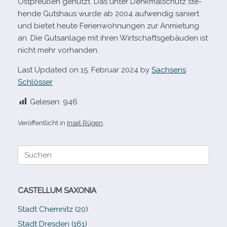
Ostpreußen genutzt. Das unter Denkmalschutz ste­
hende Gutshaus wurde ab 2004 auf­wen­dig saniert
und bie­tet heute Ferienwohnungen zur Anmietung
an. Die Gutsanlage mit ihren Wirtschaftsgebäuden ist
nicht mehr vorhanden.
Last Updated on 15. Februar 2024 by
Sachsens
Schlösser
Gelesen:
946
Veröffentlicht in
Insel Rügen
.
Suche
nach:
CASTELLUM SAXONIA
Stadt Chemnitz (20)
Stadt Dresden (161)