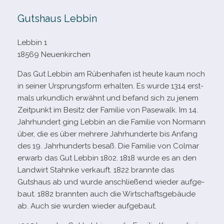
Gutshaus Lebbin
Lebbin 1
18569 Neuenkirchen
Das Gut Lebbin am Rübenhafen ist heute kaum noch
in sei­ner Ursprungsform erhal­ten. Es wurde 1314 erst­
mals urkund­lich erwähnt und befand sich zu jenem
Zeitpunkt im Besitz der Familie von Pasewalk. Im 14.
Jahrhundert ging Lebbin an die Familie von Normann
über, die es über meh­rere Jahrhunderte bis Anfang
des 19. Jahrhunderts besaß. Die Familie von Colmar
erwarb das Gut Lebbin 1802. 1818 wurde es an den
Landwirt Stahnke ver­kauft. 1822 brannte das
Gutshaus ab und wurde anschlie­ßend wie­der auf­ge­
baut. 1882 brann­ten auch die Wirtschaftsgebäude
ab. Auch sie wur­den wie­der aufgebaut.