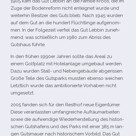
1905 kam das Gut Lebbin an die Familie Kroos, die im
Zuge der Bodenreform nicht ent­eig­net wurde und
wei­ter­hin Besitzer des Guts blieb. Nach 1945 wur­den
auf dem Gut an die hun­dert Flüchtlinge auf­ge­nom­
men. In der Folgezeit ver­fiel das Gut Lebbin zuneh­
mend, was schließ­lich um 1980 zum Abriss des
Gutshaus führte.
In den frü­hen 1990er Jahren sollte das Areal zu
einem Golfplatz mit Hotelanlage umge­baut wer­den.
Dazu wur­den Stall- und Nebengebäude abge­ris­sen.
Große Teile des Gutsparks muss­ten ebenso wei­chen.
Letztlich wurde das ambi­tio­nierte Vorhaben nicht
umgesetzt.
2005 fan­den sich für den Resthof neue Eigentümer.
Diese ver­an­lass­ten umfang­rei­che Aufräumarbeiten
sowie die auf­wen­dige Wiederherstellung des his­to­ri­
schen Gutshafens und des Parks mit einer 385 m lan­
gen Gutsmauer nach his­to­ri­schem Vorbild. Das Gut