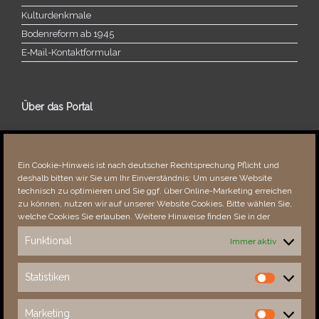
Kulturdenkmale
Bodenreform ab 1945
E‑Mail-​​Kontaktformular
Über das Portal
Über dieses Portal
Neuigkeiten
Ein Cookie-Hinweis ist nach deutscher Rechtsprechung Pflicht und
Vielen Dank!
deshalb bitten wir Sie um Ihr Einverständnis: Um unsere Website
Fehler bemerkt?
technisch zu optimieren und Sie ggf. über Online-Marketing erreichen
zu können, nutzen wir auf unserer Website Cookies. Bitte wählen Sie,
welche Cookies Sie erlauben. Weitere Hinweise finden Sie in der
Funktional
Immer aktiv
Besucher seit 08/​2021
Statistiken
Statistiken
Total
88454
1852839
Today
126
160
Marketing