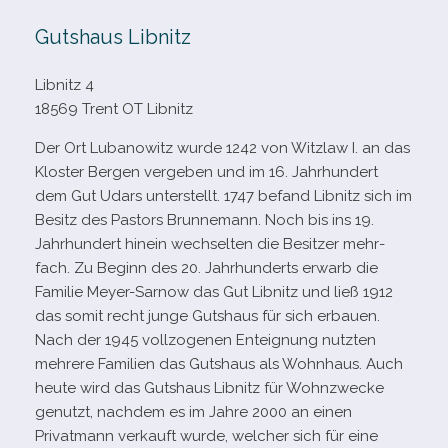
Gutshaus Libnitz
Libnitz 4
18569 Trent OT Libnitz
Der Ort Lubanowitz wurde 1242 von Witzlaw I. an das
Kloster Bergen ver­ge­ben und im 16. Jahrhundert
dem Gut Udars unter­stellt. 1747 befand Libnitz sich im
Besitz des Pastors Brunnemann. Noch bis ins 19.
Jahrhundert hin­ein wech­sel­ten die Besitzer mehr­
fach. Zu Beginn des 20. Jahrhunderts erwarb die
Familie Meyer-​Sarnow das Gut Libnitz und ließ 1912
das somit recht junge Gutshaus für sich erbauen.
Nach der 1945 voll­zo­ge­nen Enteignung nutz­ten
meh­rere Familien das Gutshaus als Wohnhaus. Auch
heute wird das Gutshaus Libnitz für Wohnzwecke
genutzt, nach­dem es im Jahre 2000 an einen
Privatmann ver­kauft wurde, wel­cher sich für eine