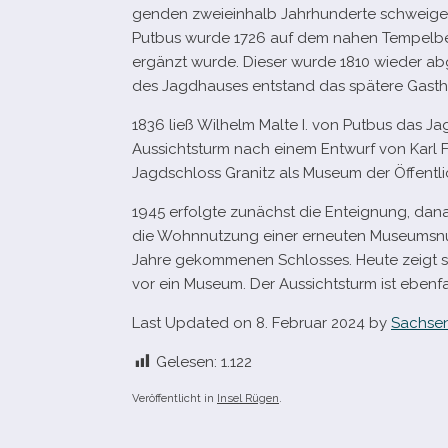
gen­den zwei­ein­halb Jahrhunderte schwei­gen 
Putbus wurde
1726
auf dem nahen Tempelberg
ergänzt wurde. Dieser wurde
1810
wie­der ab
des Jagdhauses ent­stand das spä­tere Gasth
1836
ließ Wilhelm Malte I. von Putbus das Ja
Aussichtsturm nach einem Entwurf von Karl Fr
Jagdschloss Granitz als Museum der Öffentli
1945
erfolgte zunächst die Enteignung, dana
die Wohnnutzung einer erneu­ten Museumsn
Jahre gekom­me­nen Schlosses. Heute zeigt s
vor ein Museum. Der Aussichtsturm ist eben­fa
Last Updated on 8. Februar 2024 by
Sachsen
Gelesen:
1.122
Veröffentlicht in
Insel Rügen
.