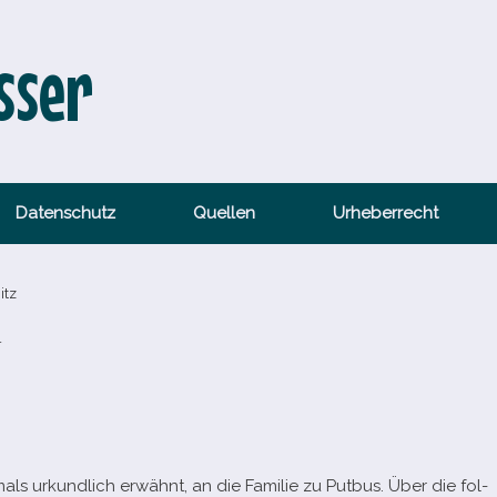
sser
Datenschutz
Quellen
Urheberrecht
itz
r
mals urkund­lich erwähnt, an die Familie zu Putbus. Über die fol­