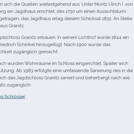
sich die Quellen wei­test­ge­hend aus. Unter Moritz Ulrich I. von
 ein Jagdhaus errich­tet, des
1730
um einen Aussichtsturm
ge­tra­gen, das Jagdhaus erlag die­sem Schicksal
1852
. An Stelle
aus Granitz.
gdschloss Granitz erbauen. In sei­nem Lichthof wurde
1844
ein
iedrich Schinkel hin­zu­ge­fügt. Nach
1900
wurde das
chkeit zugäng­lich gemacht.
ch wur­den Wohnräume im Schloss ein­ge­rich­tet. Später wich
utzung. Ab
1983
erfolgte eine umfas­sende Sanierung des in die
ich das Jagdschloss Granitz saniert und beher­bergt nach wie
lls zugänglich.
s Schlösser