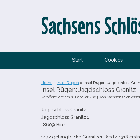
Zum
Inhalt
springen
Sachsens Schlö
Start
Cookies
Home
»
Insel Rügen
»
Insel Rügen: Jagdschloss Gran
Insel Rügen: Jagdschloss Granitz
Veröffentlicht am
8. Februar 2024
von
Sachsens Schlösse
Jagdschloss Granitz
Jagdschloss Granitz
1
18609
Binz
1472
gelangte der Granitzer Besitz,
1318
erst­