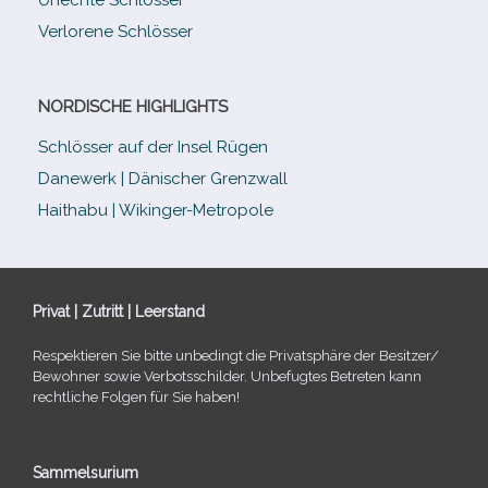
Verlorene Schlösser
NORDISCHE HIGHLIGHTS
Schlösser auf der Insel Rügen
Danewerk | Dänischer Grenzwall
Haithabu | Wikinger-Metropole
Privat | Zutritt | Leerstand
Respektieren Sie bitte unbe­dingt die Privatsphäre der Besitzer/​
Bewohner sowie Verbotsschilder. Unbefugtes Betreten kann
recht­li­che Folgen für Sie haben!
Sammelsurium