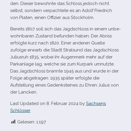
den. Dieser bewohnte das Schloss jedoch nicht
selbst, son­dern ver­pach­tete es an Adolf Friedrich
von Platen, einen Offizier aus Stockholm.
Bereits
1807
soll sich das Jagdschloss in einem unbe­
wohn­ba­ren Zustand befun­den haben. Der Abriss
erfolgte kurz nach
1820
. Einer ande­ren Quelle
zufolge erwarb die Stadt Stralsund das Jagdschloss
Juliusruh
1835
, wobei ihr Augenmerk mehr auf der
Parkanlage lag, wel­che sie zum Kurpark umnutzte.
Das Jagdschloss brannte
1945
aus und wurde in der
Folge abge­tra­gen.
1935
spä­ter erfolgte die
Aufstellung eines Gedenksteines zu Ehren Julius von
der Lancken.
Last Updated on 8. Februar 2024 by
Sachsens
Schlösser
Gelesen:
1.197