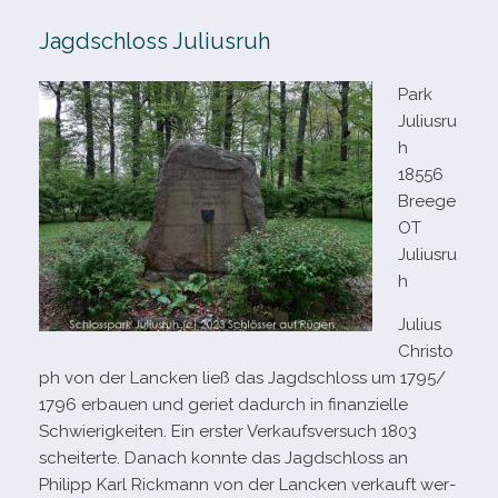
Jagdschloss Juliusruh
Park
Juliusru
h
18556
Breege
OT
Juliusru
h
Julius
Christo
ph von der Lancken ließ das Jagdschloss um
1795
/​
1796
erbauen und geriet dadurch in finan­zi­elle
Schwierigkeiten. Ein ers­ter Verkaufsversuch
1803
schei­terte. Danach konnte das Jagdschloss an
Philipp Karl Rickmann von der Lancken ver­kauft wer­