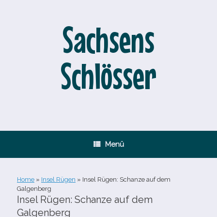
Zum
Inhalt
springen
Sachsens
Schlösser
Menü
Home
»
Insel Rügen
»
Insel Rügen: Schanze auf dem
Galgenberg
Insel Rügen: Schanze auf dem
Galgenberg