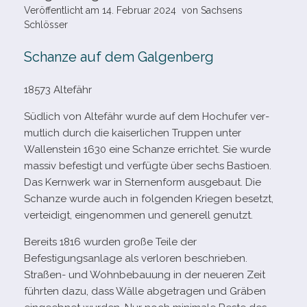
Veröffentlicht am
14. Februar 2024
von
Sachsens
Schlösser
Schanze auf dem Galgenberg
18573 Altefähr
Südlich von Altefähr wurde auf dem Hochufer ver­
mut­lich durch die kai­ser­li­chen Truppen unter
Wallenstein 1630 eine Schanze errich­tet. Sie wurde
mas­siv befes­tigt und ver­fügte über sechs Bastioen.
Das Kernwerk war in Sternenform aus­ge­baut. Die
Schanze wurde auch in fol­gen­den Kriegen besetzt,
ver­tei­digt, ein­ge­nom­men und gene­rell genutzt.
Bereits 1816 wur­den große Teile der
Befestigungsanlage als ver­lo­ren beschrie­ben.
Straßen- und Wohnbebauung in der neue­ren Zeit
führ­ten dazu, dass Wälle abge­tra­gen und Gräben