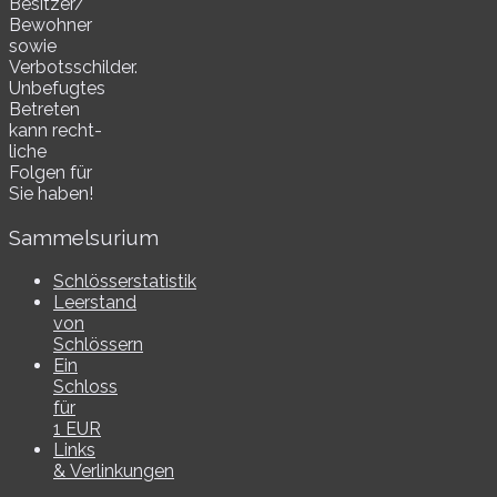
Besitzer/​
Bewohner
sowie
Verbotsschilder.
Unbefugtes
Betreten
kann recht­
li­che
Folgen für
Sie haben!
Sammelsurium
Schlösserstatistik
Leerstand
von
Schlössern
Ein
Schloss
für
1 EUR
Links
& Verlinkungen