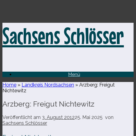
Zum
Sachsens Schlösser
Inhalt
springen
Menü
Home
»
Landkreis Nordsachsen
»
Arzberg: Freigut
Nichtewitz
Arzberg: Freigut Nichtewitz
Veröffentlicht am
3. August 2012
25. Mai 2025
von
Sachsens Schlösser