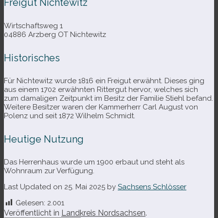
Freigut Nichtewitz
Wirtschaftsweg 1
04886 Arzberg OT Nichtewitz
Historisches
Für Nichtewitz wurde 1816 ein Freigut erwähnt. Dieses ging
aus einem 1702 erwähn­ten Rittergut her­vor, wel­ches sich
zum dama­li­gen Zeitpunkt im Besitz der Familie Stiehl befand.
Weitere Besitzer waren der Kammerherr Carl August von
Polenz und seit 1872 Wilhelm Schmidt.
Heutige Nutzung
Das Herrenhaus wurde um 1900 erbaut und steht als
Wohnraum zur Verfügung.
Last Updated on 25. Mai 2025 by
Sachsens Schlösser
Gelesen:
2.001
Veröffentlicht in
Landkreis Nordsachsen
.