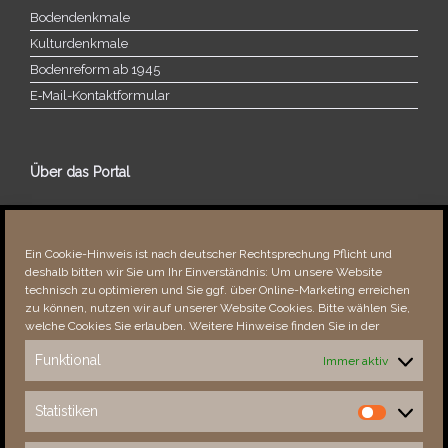
Bodendenkmale
Kulturdenkmale
Bodenreform ab 1945
E‑Mail-​​Kontaktformular
Über das Portal
Über dieses Portal
Neuigkeiten
Ein Cookie-Hinweis ist nach deutscher Rechtsprechung Pflicht und
Vielen Dank!
deshalb bitten wir Sie um Ihr Einverständnis: Um unsere Website
Fehler bemerkt?
technisch zu optimieren und Sie ggf. über Online-Marketing erreichen
zu können, nutzen wir auf unserer Website Cookies. Bitte wählen Sie,
welche Cookies Sie erlauben. Weitere Hinweise finden Sie in der
Funktional
Immer aktiv
Besucher seit 08/​2021
Statistiken
Statistiken
Total
88869
1855575