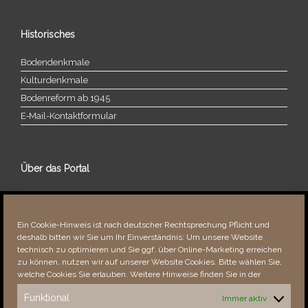
Historisches
Bodendenkmale
Kulturdenkmale
Bodenreform ab 1945
E‑Mail-​​Kontaktformular
Über das Portal
Über dieses Portal
Neuigkeiten
Ein Cookie-Hinweis ist nach deutscher Rechtsprechung Pflicht und
Vielen Dank!
deshalb bitten wir Sie um Ihr Einverständnis: Um unsere Website
Fehler bemerkt?
technisch zu optimieren und Sie ggf. über Online-Marketing erreichen
zu können, nutzen wir auf unserer Website Cookies. Bitte wählen Sie,
welche Cookies Sie erlauben. Weitere Hinweise finden Sie in der
Funktional
Immer aktiv
Besucher seit 08/​2021