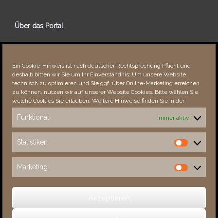
Über das Portal
Über dieses Portal
Neuigkeiten
Ein Cookie-Hinweis ist nach deutscher Rechtsprechung Pflicht und
Vielen Dank!
deshalb bitten wir Sie um Ihr Einverständnis: Um unsere Website
Fehler bemerkt?
technisch zu optimieren und Sie ggf. über Online-Marketing erreichen
zu können, nutzen wir auf unserer Website Cookies. Bitte wählen Sie,
welche Cookies Sie erlauben. Weitere Hinweise finden Sie in der
Funktional
Immer aktiv
Besucher seit 08/​2021
Statistiken
Statistiken
Total
88983
1855075
Today
97
117
Marketing
Marketing
This Week
4390
35480
This Month
5743
137365
Akzeptieren