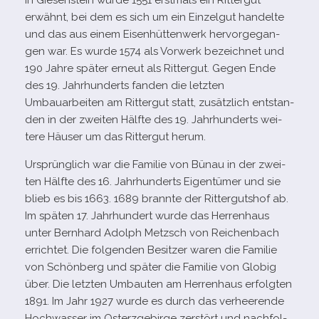
In Giesenstein wurde 1551 erst­mals ein Rittergut
erwähnt, bei dem es sich um ein Einzelgut han­delte
und das aus einem Eisenhüttenwerk her­vor­ge­gan­
gen war. Es wurde 1574 als Vorwerk bezeich­net und
190 Jahre spä­ter erneut als Rittergut. Gegen Ende
des 19. Jahrhunderts fan­den die letz­ten
Umbauarbeiten am Rittergut statt, zusätz­lich ent­stan­
den in der zwei­ten Hälfte des 19. Jahrhunderts wei­
tere Häuser um das Rittergut herum.
Ursprünglich war die Familie von Bünau in der zwei­
ten Hälfte des 16. Jahrhunderts Eigentümer und sie
blieb es bis 1663. 1689 brannte der Rittergutshof ab.
Im spä­ten 17. Jahrhundert wurde das Herrenhaus
unter Bernhard Adolph Metzsch von Reichenbach
errich­tet. Die fol­gen­den Besitzer waren die Familie
von Schönberg und spä­ter die Familie von Globig
über. Die letz­ten Umbauten am Herrenhaus erfolg­ten
1891. Im Jahr 1927 wurde es durch das ver­hee­rende
Hochwasser im Osterzgebirge zer­stört und nach­fol­