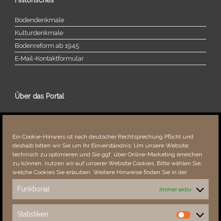
Bodendenkmale
Kulturdenkmale
Bodenreform ab 1945
E‑Mail-​​Kontaktformular
Über das Portal
Über dieses Portal
Neuigkeiten
Ein Cookie-Hinweis ist nach deutscher Rechtsprechung Pflicht und
Vielen Dank!
deshalb bitten wir Sie um Ihr Einverständnis: Um unsere Website
Fehler bemerkt?
technisch zu optimieren und Sie ggf. über Online-Marketing erreichen
zu können, nutzen wir auf unserer Website Cookies. Bitte wählen Sie,
welche Cookies Sie erlauben. Weitere Hinweise finden Sie in der
Funktional
Immer aktiv
Besucher seit 08/​2021
Statistiken
Statistiken