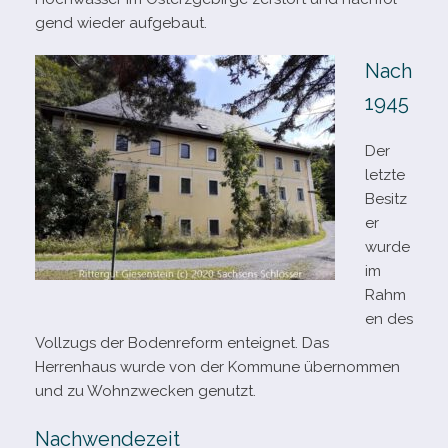
gend wie­der aufgebaut.
Nach
1945
Der
letzte
Besitz
er
wurde
im
Rahm
en des
Vollzugs der Bodenreform ent­eig­net. Das
Herrenhaus wurde von der Kommune über­nom­men
und zu Wohnzwecken genutzt.
Nachwendezeit