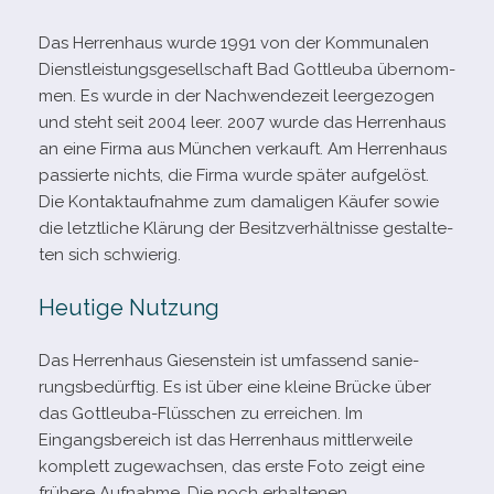
Das Herrenhaus wurde 1991 von der Kommunalen
Dienstleistungsgesellschaft Bad Gottleuba über­nom­
men. Es wurde in der Nachwendezeit leer­ge­zo­gen
und steht seit 2004 leer. 2007 wurde das Herrenhaus
an eine Firma aus München ver­kauft. Am Herrenhaus
pas­sierte nichts, die Firma wurde spä­ter auf­ge­löst.
Die Kontaktaufnahme zum dama­li­gen Käufer sowie
die letzt­li­che Klärung der Besitzverhältnisse gestal­te­
ten sich schwierig.
Heutige Nutzung
Das Herrenhaus Giesenstein ist umfas­send sanie­
rungs­be­dürf­tig. Es ist über eine kleine Brücke über
das Gottleuba-​Flüsschen zu errei­chen. Im
Eingangsbereich ist das Herrenhaus mitt­ler­weile
kom­plett zuge­wach­sen, das erste Foto zeigt eine
frü­here Aufnahme. Die noch erhal­te­nen