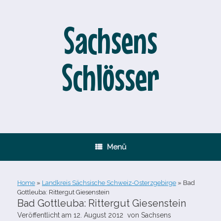
Zum
Inhalt
springen
Sachsens
Schlösser
Menü
Home
»
Landkreis Sächsische Schweiz-Osterzgebirge
»
Bad
Gottleuba: Rittergut Giesenstein
Bad Gottleuba: Rittergut Giesenstein
Veröffentlicht am
12. August 2012
von
Sachsens