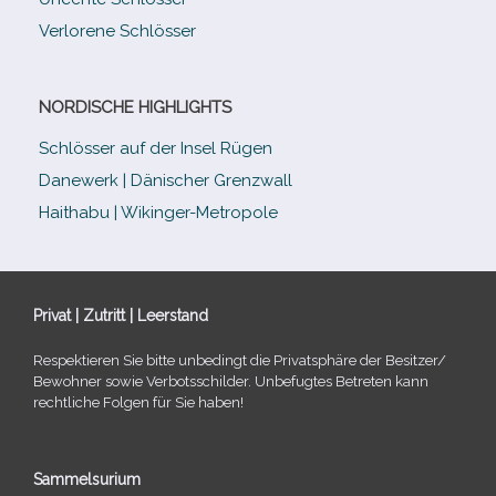
Verlorene Schlösser
NORDISCHE HIGHLIGHTS
Schlösser auf der Insel Rügen
Danewerk | Dänischer Grenzwall
Haithabu | Wikinger-Metropole
Privat | Zutritt | Leerstand
Respektieren Sie bitte unbe­dingt die Privatsphäre der Besitzer/​
Bewohner sowie Verbotsschilder. Unbefugtes Betreten kann
recht­li­che Folgen für Sie haben!
Sammelsurium