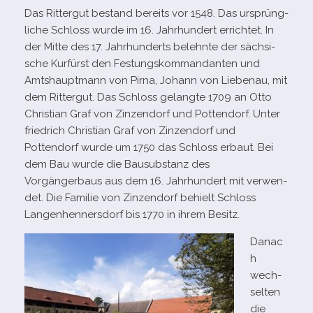
Das Rittergut bestand bereits vor 1548. Das ursprüng­
li­che Schloss wurde im 16. Jahrhundert errich­tet. In
der Mitte des 17. Jahrhunderts belehnte der säch­si­
sche Kurfürst den Festungskommandanten und
Amtshauptmann von Pirna, Johann von Liebenau, mit
dem Rittergut. Das Schloss gelangte 1709 an Otto
Christian Graf von Zinzendorf und Pottendorf. Unter
fried­rich Christian Graf von Zinzendorf und
Pottendorf wurde um 1750 das Schloss erbaut. Bei
dem Bau wurde die Bausubstanz des
Vorgängerbaus aus dem 16. Jahrhundert mit ver­wen­
det. Die Familie von Zinzendorf behielt Schloss
Langenhennersdorf bis 1770 in ihrem Besitz.
Danac
h
wech­
sel­ten
die