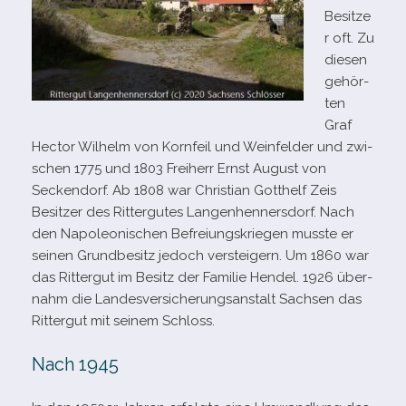
Besitze
r oft. Zu
die­sen
gehör­
ten
Graf
Hector Wilhelm von Kornfeil und Weinfelder und zwi­
schen 1775 und 1803 Freiherr Ernst August von
Seckendorf. Ab 1808 war Christian Gotthelf Zeis
Besitzer des Rittergutes Langenhennersdorf. Nach
den Napoleonischen Befreiungskriegen musste er
sei­nen Grundbesitz jedoch ver­stei­gern. Um 1860 war
das Rittergut im Besitz der Familie Hendel. 1926 über­
nahm die Landesversicherungsanstalt Sachsen das
Rittergut mit sei­nem Schloss.
Nach 1945