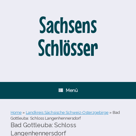
Zum
Inhalt
springen
Sachsens
Schlösser
Menü
Home
»
Landkreis Sächsische Schweiz-Osterzgebirge
»
Bad
Gottleuba: Schloss Langenhennersdorf
Bad Gottleuba: Schloss
Langenhennersdorf