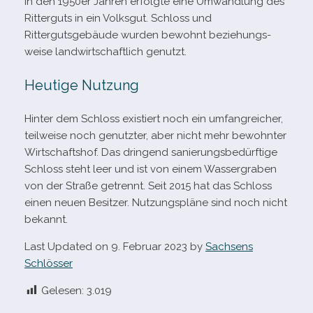
In den 1950er Jahren erfolgte eine Umwandlung des
Ritterguts in ein Volksgut. Schloss und
Rittergutsgebäude wur­den bewohnt bezie­hungs­
weise land­wirt­schaft­lich genutzt.
Heutige Nutzung
Hinter dem Schloss exis­tiert noch ein umfang­rei­cher,
teil­weise noch genutz­ter, aber nicht mehr bewohn­ter
Wirtschaftshof. Das drin­gend sanie­rungs­be­dürf­tige
Schloss steht leer und ist von einem Wassergraben
von der Straße getrennt. Seit 2015 hat das Schloss
einen neuen Besitzer. Nutzungspläne sind noch nicht
bekannt.
Last Updated on 9. Februar 2023 by
Sachsens
Schlösser
Gelesen:
3.019