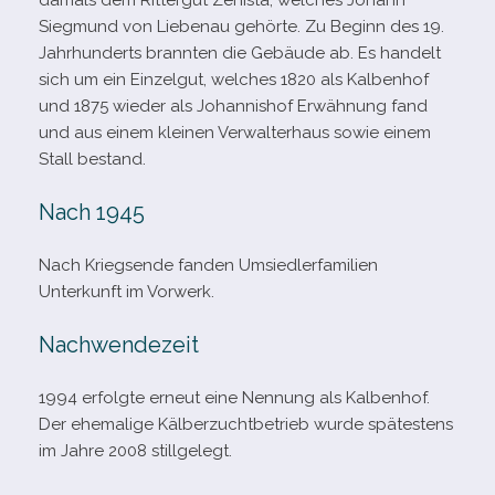
damals dem Rittergut Zehista, wel­ches Johann
Siegmund von Liebenau gehörte. Zu Beginn des 19.
Jahrhunderts brann­ten die Gebäude ab. Es han­delt
sich um ein Einzelgut, wel­ches 1820 als Kalbenhof
und 1875 wie­der als Johannishof Erwähnung fand
und aus einem klei­nen Verwalterhaus sowie einem
Stall bestand.
Nach 1945
Nach Kriegsende fan­den Umsiedlerfamilien
Unterkunft im Vorwerk.
Nachwendezeit
1994 erfolgte erneut eine Nennung als Kalbenhof.
Der ehe­ma­lige Kälberzuchtbetrieb wurde spä­tes­tens
im Jahre 2008 stillgelegt.