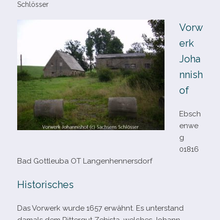
Schlösser
Vorw
erk
Joha
nnish
of
Ebsch
enwe
g
01816
Bad Gottleuba OT Langenhennersdorf
Historisches
Das Vorwerk wurde 1657 erwähnt. Es unter­stand