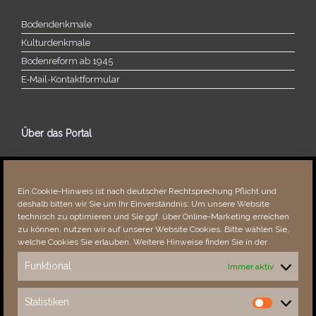
Bodendenkmale
Kulturdenkmale
Bodenreform ab 1945
E‑Mail-​​Kontaktformular
Über das Portal
Über dieses Portal
Neuigkeiten
Ein Cookie-Hinweis ist nach deutscher Rechtsprechung Pflicht und
Vielen Dank!
deshalb bitten wir Sie um Ihr Einverständnis: Um unsere Website
Fehler bemerkt?
technisch zu optimieren und Sie ggf. über Online-Marketing erreichen
zu können, nutzen wir auf unserer Website Cookies. Bitte wählen Sie,
welche Cookies Sie erlauben. Weitere Hinweise finden Sie in der
Funktional
Immer aktiv
Besucher seit 08/​2021
Statistiken
Statistiken
Total
88231
1852336