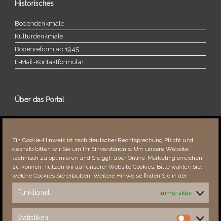
Historisches
Bodendenkmale
Kulturdenkmale
Bodenreform ab 1945
E‑Mail-​​Kontaktformular
Über das Portal
Über dieses Portal
Neuigkeiten
Ein Cookie-Hinweis ist nach deutscher Rechtsprechung Pflicht und
Vielen Dank!
deshalb bitten wir Sie um Ihr Einverständnis: Um unsere Website
Fehler bemerkt?
technisch zu optimieren und Sie ggf. über Online-Marketing erreichen
zu können, nutzen wir auf unserer Website Cookies. Bitte wählen Sie,
welche Cookies Sie erlauben. Weitere Hinweise finden Sie in der
Funktional
Immer aktiv
Besucher seit 08/​2021
Statistiken