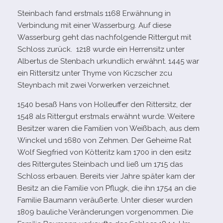
Steinbach fand erst­mals 1168 Erwähnung in
Verbindung mit einer Wasserburg. Auf diese
Wasserburg geht das nach­fol­gende Rittergut mit
Schloss zurück. 1218 wurde ein Herrensitz unter
Albertus de Stenbach urkund­lich erwähnt. 1445 war
ein Rittersitz unter Thyme von Kiczscher zcu
Steynbach mit zwei Vorwerken verzeichnet.
1540 besaß Hans von Holleuffer den Rittersitz, der
1548 als Rittergut erst­mals erwähnt wurde. Weitere
Besitzer waren die Familien von Weißbach, aus dem
Winckel und 1680 von Zehmen. Der Geheime Rat
Wolf Siegfried von Kötteritz kam 1700 in den esitz
des Rittergutes Steinbach und ließ um 1715 das
Schloss erbauen. Bereits vier Jahre spä­ter kam der
Besitz an die Familie von Pflugk, die ihn 1754 an die
Familie Baumann ver­äu­ßerte. Unter die­ser wur­den
1809 bau­li­che Veränderungen vor­ge­nom­men. Die