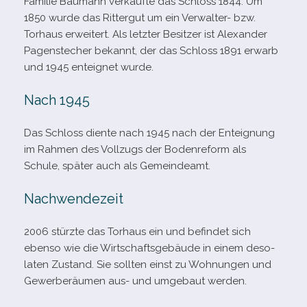
Familie Baumann ver­kaufte das Schloss 1844. Um
1850 wurde das Rittergut um ein Verwalter- bzw.
Torhaus erwei­tert. Als letz­ter Besitzer ist Alexander
Pagenstecher bekannt, der das Schloss 1891 erwarb
und 1945 ent­eig­net wurde.
Nach 1945
Das Schloss diente nach 1945 nach der Enteignung
im Rahmen des Vollzugs der Bodenreform als
Schule, spä­ter auch als Gemeindeamt.
Nachwendezeit
2006 stürzte das Torhaus ein und befin­det sich
ebenso wie die Wirtschaftsgebäude in einem deso­
la­ten Zustand. Sie soll­ten einst zu Wohnungen und
Gewerberäumen aus- und umge­baut werden.