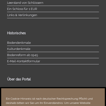
Leerstand von Schlössern
Ein Schloss für 1 EUR
Links & Verlinkungen
Historisches
Bodendenkmale
Kulturdenkmale
Bodenreform ab 1945
E‑Mail-​​Kontaktformular
Über das Portal
Über dieses Portal
Neuigkeiten
Ein Cookie-Hinweis ist nach deutscher Rechtsprechung Pflicht und
Vielen Dank!
deshalb bitten wir Sie um Ihr Einverständnis: Um unsere Website