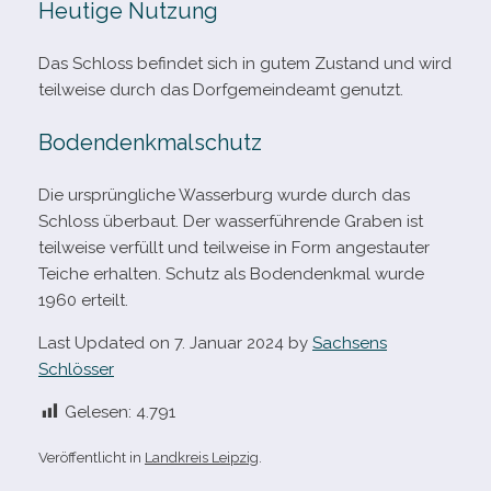
Heutige Nutzung
Das Schloss befin­det sich in gutem Zustand und wird
teil­weise durch das Dorfgemeindeamt genutzt.
Bodendenkmalschutz
Die ursprüng­li­che Wasserburg wurde durch das
Schloss über­baut. Der was­ser­füh­rende Graben ist
teil­weise ver­füllt und teil­weise in Form ange­stau­ter
Teiche erhal­ten. Schutz als Bodendenkmal wurde
1960 erteilt.
Last Updated on 7. Januar 2024 by
Sachsens
Schlösser
Gelesen:
4.791
Veröffentlicht in
Landkreis Leipzig
.