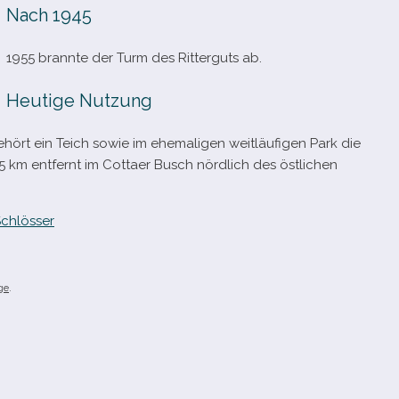
Nach 1945
1955 brannte der Turm des Ritterguts ab.
Heutige Nutzung
rt ein Teich sowie im ehe­ma­li­gen weit­läu­fi­gen Park die
5 km ent­fernt im Cottaer Busch nörd­lich des öst­li­chen
chlösser
ge
.