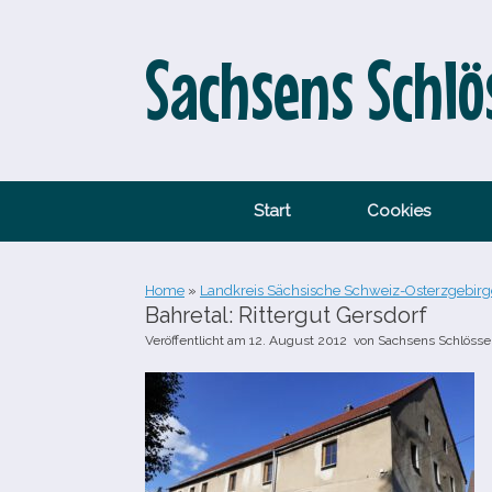
Zum
Inhalt
springen
Sachsens Schlö
Start
Cookies
Home
»
Landkreis Sächsische Schweiz-Osterzgebirg
Bahretal: Rittergut Gersdorf
Veröffentlicht am
12. August 2012
von
Sachsens Schlösse