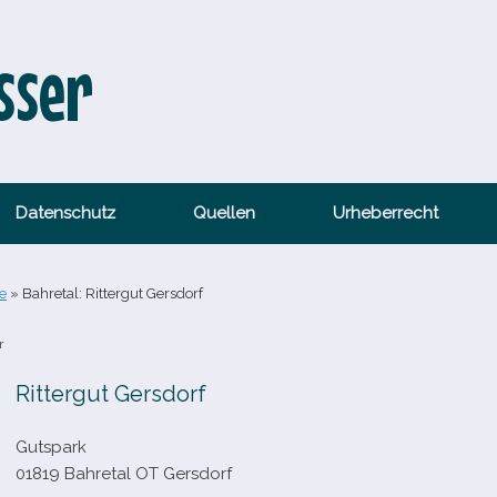
sser
Datenschutz
Quellen
Urheberrecht
e
»
Bahretal: Rittergut Gersdorf
r
Rittergut Gersdorf
Gutspark
01819 Bahretal OT Gersdorf