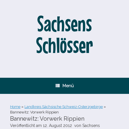
Zum
Inhalt
springen
Sachsens
Schlösser
Menü
Home
»
Landkreis Sächsische Schweiz-Osterzgebirge
»
Bannewitz: Vorwerk Rippien
Bannewitz: Vorwerk Rippien
Veröffentlicht am
12. August 2012
von
Sachsens