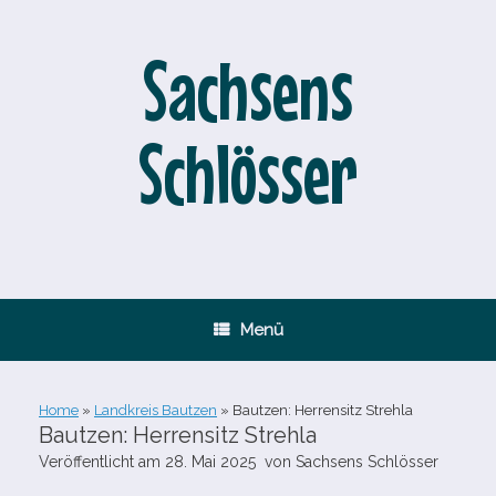
Zum
Inhalt
springen
Sachsens
Schlösser
Menü
Home
»
Landkreis Bautzen
»
Bautzen: Herrensitz Strehla
Bautzen: Herrensitz Strehla
Veröffentlicht am
28. Mai 2025
von
Sachsens Schlösser