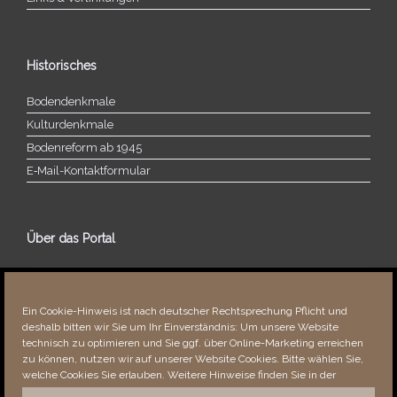
Historisches
Bodendenkmale
Kulturdenkmale
Bodenreform ab 1945
E‑Mail-​​Kontaktformular
Über das Portal
Über dieses Portal
Neuigkeiten
Ein Cookie-Hinweis ist nach deutscher Rechtsprechung Pflicht und
Vielen Dank!
deshalb bitten wir Sie um Ihr Einverständnis: Um unsere Website
Fehler bemerkt?
technisch zu optimieren und Sie ggf. über Online-Marketing erreichen
zu können, nutzen wir auf unserer Website Cookies. Bitte wählen Sie,
welche Cookies Sie erlauben. Weitere Hinweise finden Sie in der