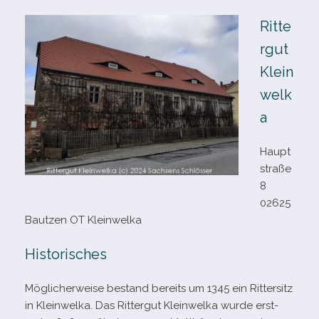
Ritte
rgut
Klein
welk
a
Haupt
straße
8
02625
Bautzen OT Kleinwelka
Historisches
Möglicherweise bestand bereits um 1345 ein Rittersitz
in Kleinwelka. Das Rittergut Kleinwelka wurde erst­