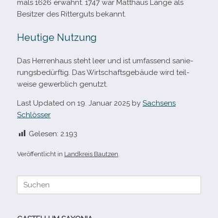
mals 1626 erwähnt. 1747 war Matthäus Lange als
Besitzer des Ritterguts bekannt.
Heutige Nutzung
Das Herrenhaus steht leer und ist umfas­send sanie­
rungs­be­dürf­tig. Das Wirtschaftsgebäude wird teil­
weise gewerb­lich genutzt.
Last Updated on 19. Januar 2025 by
Sachsens
Schlösser
Gelesen:
2.193
Veröffentlicht in
Landkreis Bautzen
.
Suche
nach: