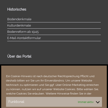
Historisches
Bodendenkmale
Kulturdenkmale
Bodenreform ab 1945
E‑Mail-​​Kontaktformular
Über das Portal
Über dieses Portal
Neuigkeiten
Ein Cookie-Hinweis ist nach deutscher Rechtsprechung Pflicht und
Vielen Dank!
deshalb bitten wir Sie um Ihr Einverständnis: Um unsere Website
Fehler bemerkt?
technisch zu optimieren und Sie ggf. über Online-Marketing erreichen
zu können, nutzen wir auf unserer Website Cookies. Bitte wählen Sie,
welche Cookies Sie erlauben. Weitere Hinweise finden Sie in der
Funktional
Immer aktiv
Besucher seit 08/​2021