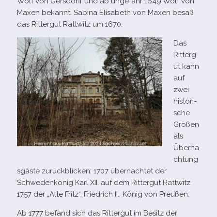
Wolf von Gersdorff und ab unge­fähr 1649 Wolf von
Maxen bekannt. Sabina Elisabeth von Maxen besaß
das Rittergut Rattwitz um 1670.
Das
Ritterg
ut kann
auf
zwei
his­to­ri­
sche
Größen
als
Überna
chtung
sgäste zurück­bli­cken: 1707 über­nach­tet der
Schwedenkönig Karl XII. auf dem Rittergut Rattwitz,
1757 der „Alte Fritz“, Friedrich II., König von Preußen.
Ab 1777 befand sich das Rittergut im Besitz der