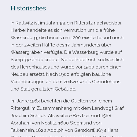
Historisches
In Rattwitz ist im Jahr 1451 ein Rittersitz nach­weis­bar.
Hierbei han­delte es sich ver­mut­lich um die frühe
Wasserburg, die bereits um 1200 exis­tierte und noch
in der zwei­ten Hälfte des 17. Jahrhunderts über
Wassergräben ver­fügte. Die Wasserburg wurde auf
Sumpfgelände erbaut. Sie befin­det sich süd­west­lich
des Herrenhauses und wurde vor 1900 durch einen
Neubau ersetzt. Nach 1900 erfolg­ten bau­li­che
Veränderungen an dem zeit­weise als Gesindehaus
und Stall genutz­ten Gebäude.
Im Jahre 1563 berich­ten die Quellen von einem
Rittergut im Zusammenhang mit dem Landvogt Graf
Joachim Schlick. Als wei­tere Besitzer sind 1568
Abraham von Nostitz, 1600 Siegmund von
Falkenhain, 1620 Adolph von Gersdorff, 1634 Hans