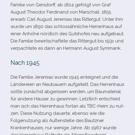
Familie von Gersdorff, ab 1824 gefolgt von Graf
August Theodor Ferdinand von Marschall. 1855
erwarb Carl August Jeremias das Rittergut. Unter ihm
wurde um 1890 das schloss­ähn­li­che Herrenhaus auf
einer Anhöhe nörd­lich des Gutshofes neu auf­ge­baut.
Die Familie bewirt­schaf­tete das Rittergut bis 1931 und
ver­pach­tete es dann an Hermann August Symmank.
Nach 1945
Die Familie Jeremias wurde 1945 ent­eig­net und die
Ländereien an Neubauern auf­ge­teilt. Das Herrenhaus
sollte zunächst abge­ris­sen wer­den, um Baumaterial
für andere Häuser zu gewin­nen. Letztlich ent­schied
man sich das Herrenhaus fortan als TBC-​Heim zu nut­
zen. Diese Nutzung dau­erte, ebenso wie die
Folgenutzung als Außenstelle des Bautzner
Krankenhauses, nur wenige Jahre. Ab 1967 wurde