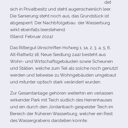
det
sich in Privatbesitz und steht augen­schein­lich leer.
Die Sanierung steht noch aus, das Grundstück ist
abge­sperrt. Der Nachbfolgebau der Wasserburg
wirkt eben­falls leerstehend.
(Stand: Februar 2024)
Das Rittergut (Anschriften Hofweg 1, 1a, 2, 3, 4, 5, 6,
Alt-​Rattwitz 18, Neue Siedlung 24a) besteht aus
Wohn- und Wirtschaftsgebäuden sowie Scheunen
und Ställen, wel­che zum Teil als sol­che noch genutzt
wer­den und teil­weise zu Wohngebäuden umge­baut
und mit­un­ter optisch stark ver­än­dert wurden.
Zur Gesamtanlage gehö­ren wei­ter­hin ein ver­las­sen
wir­ken­der Park mit Teich süd­lich des Herrenhauses
und ein durch den Jordanbach gespeis­ter Teich im
Bereich der frü­he­ren Wasserburg, wel­cher ein Rest
des Wassergrabens dar­stel­len könnte.