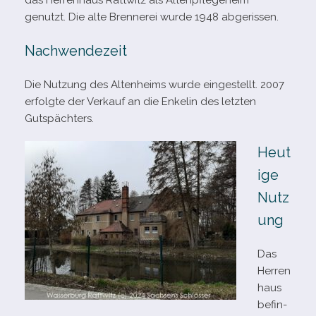
das Herrenhaus Rattwitz als Altenpflegeheim
genutzt. Die alte Brennerei wurde 1948 abgerissen.
Nachwendezeit
Die Nutzung des Altenheims wurde ein­ge­stellt. 2007
erfolgte der Verkauf an die Enkelin des letz­ten
Gutspächters.
Heut
ige
Nutz
ung
Das
Herren
haus
befin­