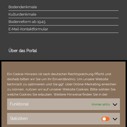
Bodendenkmale
Kulturdenkmale
Bodenreform ab 1945
E‑Mail-​​Kontaktformular
Über das Portal
Über dieses Portal
Neuigkeiten
Ein Cookie-Hinweis ist nach deutscher Rechtsprechung Pflicht und
Vielen Dank!
deshalb bitten wir Sie um Ihr Einverständnis: Um unsere Website
Fehler bemerkt?
technisch zu optimieren und Sie ggf. über Online-Marketing erreichen
zu können, nutzen wir auf unserer Website Cookies. Bitte wählen Sie,
welche Cookies Sie erlauben. Weitere Hinweise finden Sie in der
Funktional
Immer aktiv
Besucher seit 08/​2021
Statistiken
Statistiken
Total
87920
1850776