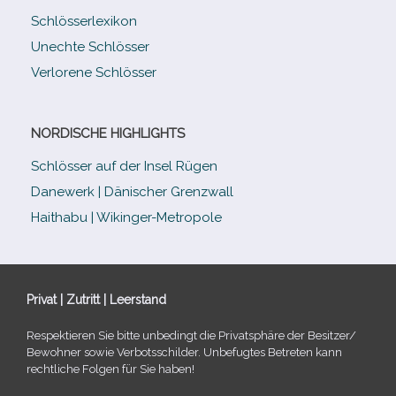
Schlösserlexikon
Unechte Schlösser
Verlorene Schlösser
NORDISCHE HIGHLIGHTS
Schlösser auf der Insel Rügen
Danewerk | Dänischer Grenzwall
Haithabu | Wikinger-Metropole
Privat | Zutritt | Leerstand
Respektieren Sie bitte unbe­dingt die Privatsphäre der Besitzer/​
Bewohner sowie Verbotsschilder. Unbefugtes Betreten kann
recht­li­che Folgen für Sie haben!