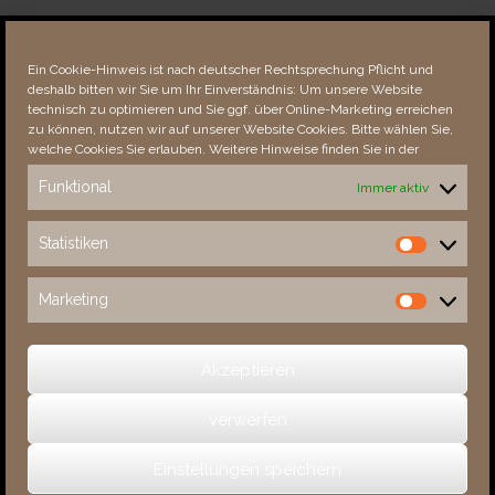
Über dieses Portal
Neuigkeiten
Ein Cookie-Hinweis ist nach deutscher Rechtsprechung Pflicht und
Vielen Dank!
deshalb bitten wir Sie um Ihr Einverständnis: Um unsere Website
Fehler bemerkt?
technisch zu optimieren und Sie ggf. über Online-Marketing erreichen
zu können, nutzen wir auf unserer Website Cookies. Bitte wählen Sie,
welche Cookies Sie erlauben. Weitere Hinweise finden Sie in der
Funktional
Immer aktiv
Besucher seit 08/​2021
Statistiken
Statistiken
Total
88314
1852627
Today
887
1948
Marketing
Marketing
This Week
3361
33032
This Month
4714
134917
Akzeptieren
verwerfen
(c) 2026 Sachsens Schlösser
Einstellungen speichern
Ein Theme von
SiteOrigin