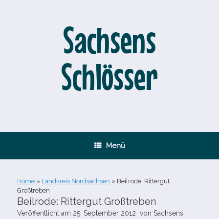
Zum
Inhalt
springen
Sachsens
Schlösser
Menü
Home
»
Landkreis Nordsachsen
»
Beilrode: Rittergut
Großtreben
Beilrode: Rittergut Großtreben
Veröffentlicht am
25. September 2012
von
Sachsens