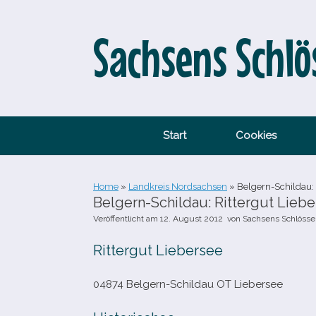
Zum
Inhalt
springen
Sachsens Schlö
Start
Cookies
Home
»
Landkreis Nordsachsen
»
Belgern-​Schildau: 
Belgern-​Schildau: Rittergut Lieb
Veröffentlicht am
12. August 2012
von
Sachsens Schlösse
Rittergut Liebersee
04874 Belgern-​Schildau OT Liebersee