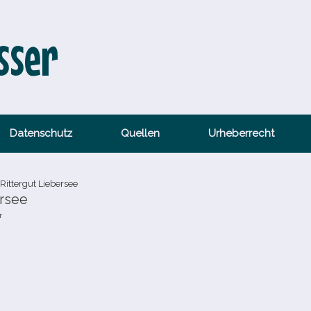
sser
Datenschutz
Quellen
Urheberrecht
Rittergut Liebersee
ersee
r