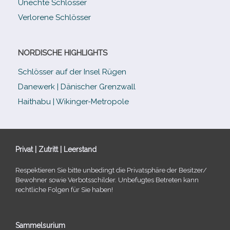
Unechte Schlösser
Verlorene Schlösser
NORDISCHE HIGHLIGHTS
Schlösser auf der Insel Rügen
Danewerk | Dänischer Grenzwall
Haithabu | Wikinger-Metropole
Privat | Zutritt | Leerstand
Respektieren Sie bitte unbe­dingt die Privatsphäre der Besitzer/​
Bewohner sowie Verbotsschilder. Unbefugtes Betreten kann
recht­li­che Folgen für Sie haben!
Sammelsurium