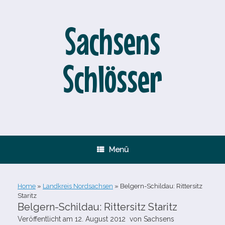
Zum
Inhalt
springen
Sachsens
Schlösser
Menü
Home
»
Landkreis Nordsachsen
»
Belgern-​Schildau: Rittersitz
Staritz
Belgern-​Schildau: Rittersitz Staritz
Veröffentlicht am
12. August 2012
von
Sachsens