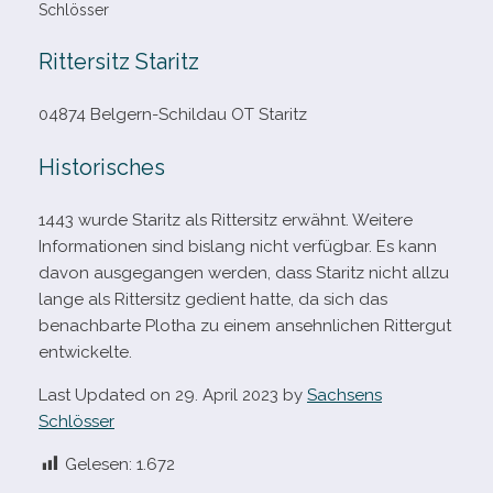
Schlösser
Rittersitz Staritz
04874 Belgern-​Schildau OT Staritz
Historisches
1443 wurde Staritz als Rittersitz erwähnt. Weitere
Informationen sind bis­lang nicht ver­füg­bar. Es kann
davon aus­ge­gan­gen wer­den, dass Staritz nicht allzu
lange als Rittersitz gedient hatte, da sich das
benach­barte Plotha zu einem ansehn­li­chen Rittergut
entwickelte.
Last Updated on 29. April 2023 by
Sachsens
Schlösser
Gelesen:
1.672