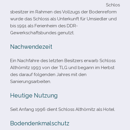
Schlos
sbesitzer im Rahmen des Vollzugs der Bodenreform
wurde das Schloss als Unterkunft für Umsiedler und
bis 1991 als Ferienheim des DDR-​
Gewerkschaftsbundes genutzt.
Nachwendezeit
Ein Nachfahre des letz­ten Besitzers erwarb Schloss
Althörnitz 1993 von der TLG und begann im Herbst
des dar­auf fol­gen­den Jahres mit den
Sanierungsarbeiten.
Heutige Nutzung
Seit Anfang 1996 dient Schloss Althörnitz als Hotel.
Bodendenkmalschutz