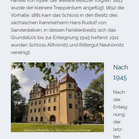
Familie von Kyaw, der wei­tere Besitzer folg­ten. 1853
wurde der klei­nere Treppenturm ange­fügt, 1892 die
Vorhalle. 1881 kam das Schloss in den Besitz des
säch­si­schen Kammerherrn Hans Rudolf von
Sandersleben, in des­sen Familienbesitz sich das
Grundstück bis zur Enteignung 1945 befand. 1912
wur­den Schloss Althörnitz und Rittergut Neuhörnitz
vereinigt.
Nach
1945
Nach
der
Enteig
nung
der
letz­
ten