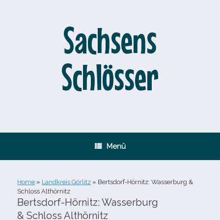
Zum
Inhalt
springen
Sachsens
Schlösser
Menü
Home
»
Landkreis Görlitz
»
Bertsdorf-​Hörnitz: Wasserburg &
Schloss Althörnitz
Bertsdorf-​Hörnitz: Wasserburg
& Schloss Althörnitz