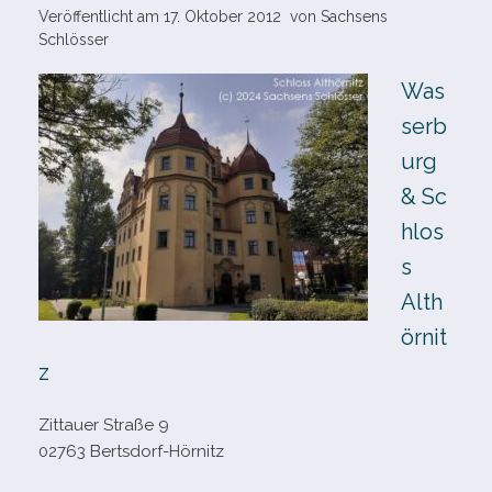
Veröffentlicht am
17. Oktober 2012
von
Sachsens
Schlösser
Was
serb
urg
& Sc
hlos
s
Alth
örnit
z
Zittauer Straße 9
02763 Bertsdorf-Hörnitz