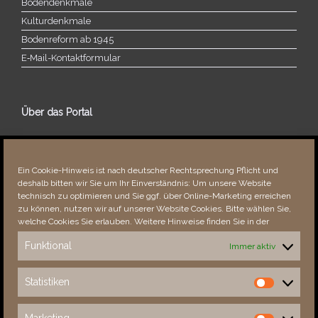
Bodendenkmale
Kulturdenkmale
Bodenreform ab 1945
E‑Mail-​​Kontaktformular
Über das Portal
Über dieses Portal
Neuigkeiten
Ein Cookie-Hinweis ist nach deutscher Rechtsprechung Pflicht und
Vielen Dank!
deshalb bitten wir Sie um Ihr Einverständnis: Um unsere Website
Fehler bemerkt?
technisch zu optimieren und Sie ggf. über Online-Marketing erreichen
zu können, nutzen wir auf unserer Website Cookies. Bitte wählen Sie,
welche Cookies Sie erlauben. Weitere Hinweise finden Sie in der
Funktional
Immer aktiv
Besucher seit 08/​2021
Statistiken
Statistiken
Total
87423
1849871
Today
251
290