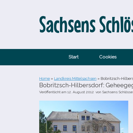
Zum
Inhalt
springen
Sachsens Schlö
Start
Cookies
Home
»
Landkreis Mittelsachsen
»
Bobritzsch-​Hilber
Bobritzsch-​Hilbersdorf: Geheege
Veröffentlicht am
12. August 2012
von
Sachsens Schlösse