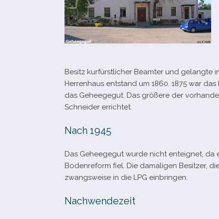
Besitz kur­fürst­li­cher Beamter und gelangte i
Herrenhaus ent­stand um 1860. 1875 war das R
das Geheegegut. Das grö­ßere der vor­han­d
Schneider errichtet.
Nach 1945
Das Geheegegut wurde nicht ent­eig­net, da e
Bodenreform fiel. Die dama­li­gen Besitzer, 
zwangs­weise in die LPG einbringen.
Nachwendezeit