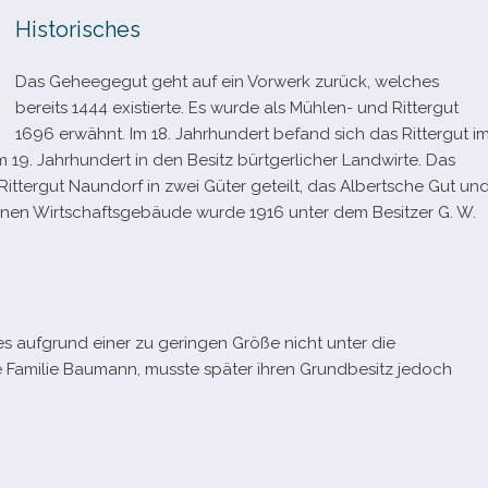
Historisches
Das Geheegegut geht auf ein Vorwerk zurück, wel­ches
bereits 1444 exis­tierte. Es wurde als Mühlen- und Rittergut
1696 erwähnt. Im 18. Jahrhundert befand sich das Rittergut i
m 19. Jahrhundert in den Besitz bürt­ger­li­cher Landwirte. Das
ittergut Naundorf in zwei Güter geteilt, das Albertsche Gut un
e­nen Wirtschaftsgebäude wurde 1916 unter dem Besitzer G. W.
s auf­grund einer zu gerin­gen Größe nicht unter die
die Familie Baumann, musste spä­ter ihren Grundbesitz jedoch