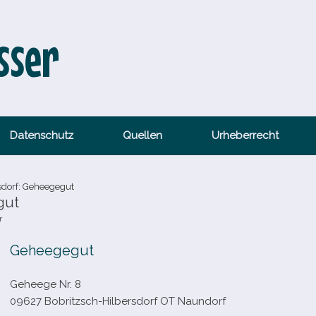
sser
Datenschutz
Quellen
Urheberrecht
sdorf: Geheegegut
gut
r
Geheegegut
Geheege Nr. 8
09627 Bobritzsch-​Hilbersdorf OT Naundorf