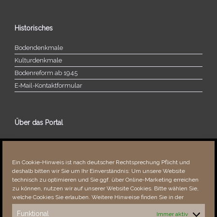
Historisches
Bodendenkmale
Kulturdenkmale
Bodenreform ab 1945
E‑Mail-​​Kontaktformular
Über das Portal
Über dieses Portal
Neuigkeiten
Ein Cookie-Hinweis ist nach deutscher Rechtsprechung Pflicht und
Vielen Dank!
deshalb bitten wir Sie um Ihr Einverständnis: Um unsere Website
Fehler bemerkt?
technisch zu optimieren und Sie ggf. über Online-Marketing erreichen
zu können, nutzen wir auf unserer Website Cookies. Bitte wählen Sie,
welche Cookies Sie erlauben. Weitere Hinweise finden Sie in der
Funktional
Immer aktiv
Besucher seit 08/​2021