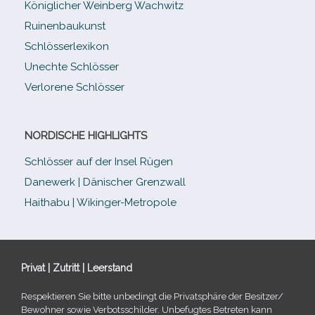
Königlicher Weinberg Wachwitz
Ruinenbaukunst
Schlösserlexikon
Unechte Schlösser
Verlorene Schlösser
NORDISCHE HIGHLIGHTS
Schlösser auf der Insel Rügen
Danewerk | Dänischer Grenzwall
Haithabu | Wikinger-Metropole
Privat | Zutritt | Leerstand
Respektieren Sie bitte unbe­dingt die Privatsphäre der Besitzer/​
Bewohner sowie Verbotsschilder. Unbefugtes Betreten kann