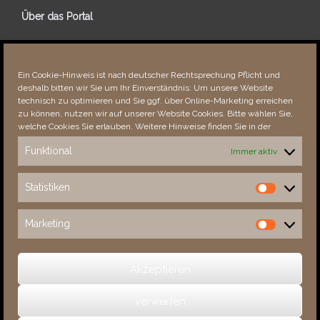
Über das Portal
Über dieses Portal
Neuigkeiten
Ein Cookie-Hinweis ist nach deutscher Rechtsprechung Pflicht und
Vielen Dank!
deshalb bitten wir Sie um Ihr Einverständnis: Um unsere Website
Fehler bemerkt?
technisch zu optimieren und Sie ggf. über Online-Marketing erreichen
zu können, nutzen wir auf unserer Website Cookies. Bitte wählen Sie,
welche Cookies Sie erlauben. Weitere Hinweise finden Sie in der
Funktional
Immer aktiv
Besucher seit 08/​2021
Statistiken
Statistiken
Total
88224
1853028
Today
256
349
Marketing
Marketing
This Week
3631
33433
This Month
4984
135318
Akzeptieren
verwerfen
(c) 2026 Sachsens Schlösser