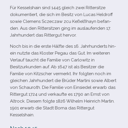
Für Kesselshain sind 1445 gleich zwei Rittersitze
doku­men­tiert, die sich im Besitz von Lucas Heldroff
sowie Clemens Sczeczaw zcu Keßelßhayn befan­
den. Aus den Rittersitzen ging im aus­lau­fen­den 17.
Jahrhundert das Rittergut hervor.
Noch bis in die erste Hälfte des 16. Jahrhunderts hin­
ein nutzte das Kloster Pegau das Gut. Im wei­te­ren
Verlauf taucht die Familie von Carlowitz in
Besitzurkunden auf. Ab 1647 ist als Besitzer die
Familie von Kitzscher ver­merkt. Ihr folg­ten noch im
glei­chen Jahrhundert die Brüder Martini sowie Albert
von Schauroth. Die Familie von Einsiedel erwarb das
Rittergut 1724 und ver­kaufte es 1790 an Ernst von
Altrock. Diesem folgte 1826 Wilhelm Heinrich Martin.
1901 erwarb die Stadt Borna das Rittergut
Kesselshain.