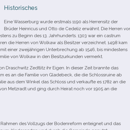
Historisches
Eine Wasserburg wurde erst­mals 1190 als Herrensitz der
Brüder Heinricus und Otto de Cedeliz erwähnt. Die Herren vo
des­tens zu Beginn des 13. Jahrhunderts. 1303 war ein castrum
aren die Herren von Wolkaw als Besitzer ver­zeich­net. 1498 kam
mit einer zwei­jäh­ri­gen Unterbrechung ab 1546, bis min­des­tens
Familie von Wolkaw in den Besitzurkunden vermerkt.
 Draschwitz Zedtlitz ihr Eigen. In die­ser Zeit brannte das
am es an die Familie von Gladebeck, die die Schlossruine ab
ilie aus dem Winkel das Schloss und ver­kaufte es 1782 an die
e von Metzradt und ging durch Heirat noch vor 1905 an die
 Rahmen des Vollzugs der Bodenreform ent­eig­net und das