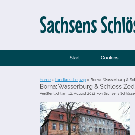
Zum
Inhalt
springen
Sachsens Schlö
Start
Cookies
Home
»
Landkreis Leipzig
»
Borna: Wasserburg & Sch
Borna: Wasserburg & Schloss Zedt
Veröffentlicht am
12. August 2012
von
Sachsens Schlösse