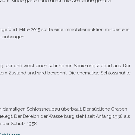
nraum, Kindergarten und durch die Gemeinde genutzt.
e­führt. Mitte 2015 sollte eine Immobilienauktion min­des­tens
 einbringen.
lang leer und weist einen sehr hohen Sanierungsbedarf aus. Der
er­tem Zustand und wird bewohnt. Die ehe­ma­lige Schlossmühle
 dama­li­gen Schlossneubau über­baut. Der süd­li­che Graben
en­ge­legt. Der Bereich der Wasserburg steht seit Anfang 1938 als
 der Schutz 1958.