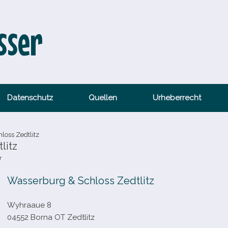
sser
Datenschutz
Quellen
Urheberrecht
loss Zedtlitz
litz
r
Wasserburg & Schloss Zedtlitz
Wyhraaue 8
04552 Borna OT Zedtlitz