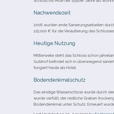
Schloss bis Mitte der 1990er Jahre als Woh
Nachwendezeit
2006 wur­den erste Sanierungsarbeiten durch­g
125.000 € für die Veräußerung des Schlosses
Heutige Nutzung
Mittlerweile steht das Schloss schon jah­re­
Gutshof befin­det sich in über­wie­gend sani
fun­giert heute als Hotel.
Bodendenkmalschutz
Das eins­tige Wasserschloss wurde durch den
wurde ver­füllt, der rest­li­che Graben tro­ck
Bodendenkmal unter Schutz. Erneuert wurde