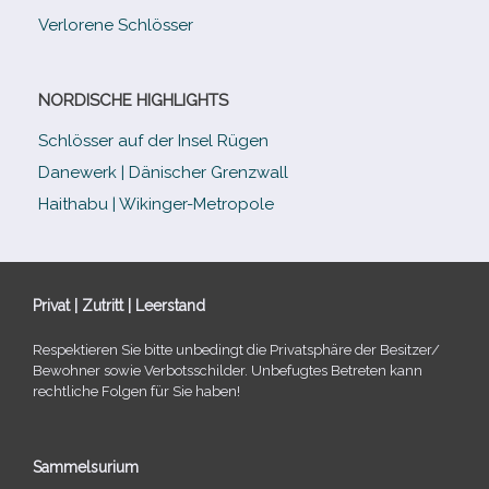
Verlorene Schlösser
NORDISCHE HIGHLIGHTS
Schlösser auf der Insel Rügen
Danewerk | Dänischer Grenzwall
Haithabu | Wikinger-Metropole
Privat | Zutritt | Leerstand
Respektieren Sie bitte unbe­dingt die Privatsphäre der Besitzer/​
Bewohner sowie Verbotsschilder. Unbefugtes Betreten kann
recht­li­che Folgen für Sie haben!
Sammelsurium