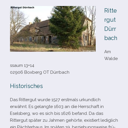
Ritte
rgut
Dürr
bach
Am
Walde
ssaum 13+14
02906 Boxberg OT Dürrbach
Historisches
Das Rittergut wurde 1527 erst­mals urkund­lich
erwähnt. Es gelangte 1603 an die Herrschaft in
Eselsberg, wo es sich bis 1626 befand. Da das
Rittergut spä­ter zu Jahmen gehörte, exis­tiert ledig­lich
ein Pächterhaus. Im spä­ten 19. bezie­hungs­weise frü­