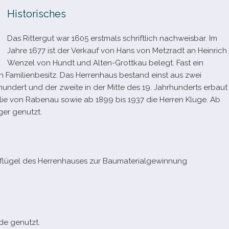
Historisches
Das Rittergut war 1605 erst­mals schrift­lich nach­weis­bar. Im
Jahre 1677 ist der Verkauf von Hans von Metzradt an Heinrich
Wenzel von Hundt und Alten-​Grottkau belegt. Fast ein
t in Familienbesitz. Das Herrenhaus bestand einst aus zwei
hrhundert und der zweite in der Mitte des 19. Jahrhunderts erbaut
ilie von Rabenau sowie ab 1899 bis 1937 die Herren Kluge. Ab
ger genutzt.
flügel des Herrenhauses zur Baumaterialgewinnung
de genutzt.