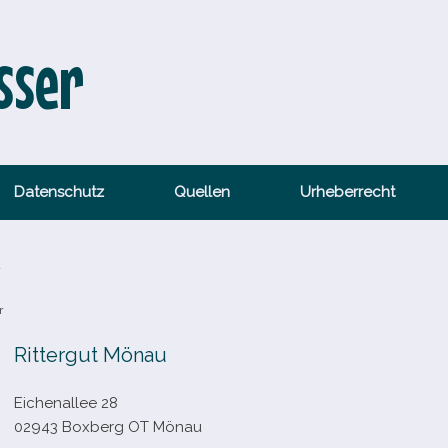
sser
Datenschutz
Quellen
Urheberrecht
u
r
Rittergut Mönau
Eichenallee 28
02943 Boxberg OT Mönau