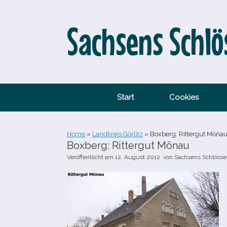
Zum
Inhalt
springen
Sachsens Schlö
Start
Cookies
Home
»
Landkreis Görlitz
»
Boxberg: Rittergut Möna
Boxberg: Rittergut Mönau
Veröffentlicht am
12. August 2012
von
Sachsens Schlösse