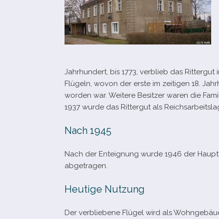
Jahrhundert, bis 1773, ver­blieb das Rittergu
Flügeln, wovon der erste im zei­ti­gen 18. Ja
wor­den war. Weitere Besitzer waren die Fam
1937 wurde das Rittergut als Reichsarbeitsla
Nach 1945
Nach der Enteignung wurde 1946 der Haupt
abgetragen.
Heutige Nutzung
Der ver­blie­bene Flügel wird als Wohngebäu